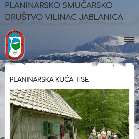
PLANINARSKO SMUČARSKO
DRUŠTVO VILINAC JABLANICA
PLANINARSKA KUĆA TISE