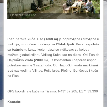
Planinska kuća Tise
Planinarska kuća Tise (1359 m)
je popravljena i stavljena u
funkciju, mogućnost noćenja
za 20-tak ljudi.
Kuća raspolaže
sa
čatrnjom.
Iznad kuće nalazi se vidikovac sa kojega
možete gledati stijenu Velikog Kuka kao na dlanu. Od Tisa do
Hajdučkih vrata (2000 m)
, uz konstantan i naporan uspon,
potrebno nam je 3 sata hoda. Od Hajdučkih vrata
markirani
put
nas vodi na Vilinac, Pešti brdo, Pločno, Boričevac i kuću
na Plasi.
GPS koordinate kuće na Tisama: N43° 37.205; E17° 39.390
Kontakt: